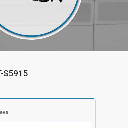
T-S5915
ена