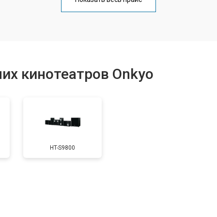
от 60 мин
о
от 80 мин
о
их кинотеатров Onkyo
HT-S9800