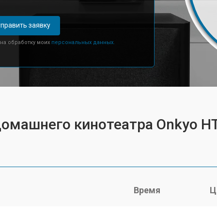
править заявку
 на обработку моих
персональных данных.
домашнего кинотеатра Onkyo H
Время
Ц