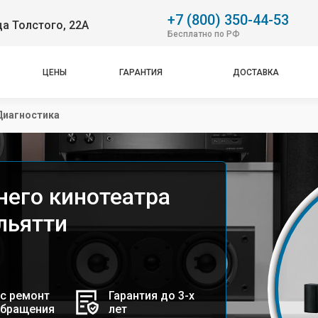
+7 (800) 350-44-53
ца Толстого, 22А
Бесплатно по РФ
ЦЕНЫ
ГАРАНТИЯ
ДОСТАВКА
Диагностика
его кинотеатра
льятти
с ремонт
Гарантия до 3-х
обращения
лет