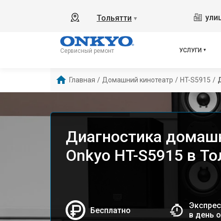
ули
Тольятти
▼
УСЛУГИ
Сервисный ремонт
Главная
/
Домашний кинотеатр
/
HT-S5915
/
Диагностика домашн
Onkyo HT-S5915 в То
Экспрес
Бесплатно
в день 